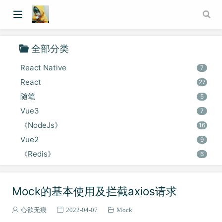
全部分类
React Native
7
React
27
随笔
5
Vue3
7
《NodeJs》
16
Vue2
9
《Redis》
6
Express
4
HarmonyOS
5
Mock的基本使用及拦截axios请求
Egg
7
Git
心欲无痕
2022-04-07
Mock
1