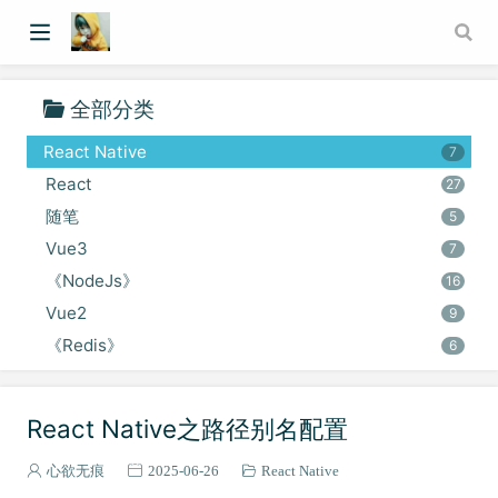
全部分类
React Native
7
React
27
随笔
5
Vue3
7
《NodeJs》
16
Vue2
9
《Redis》
6
Express
4
HarmonyOS
5
React Native之路径别名配置
Egg
7
Git
心欲无痕
2025-06-26
React Native
1