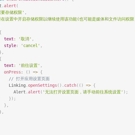
t
.
alert
(
需要存储权限'
,
请在设置中开启存储权限以继续使用该功能(也可能是媒体和文件访问权限)
{
text
:
'取消'
,
style
:
'cancel'
,
}
,
{
text
:
'前往设置'
,
onPress
:
(
)
=>
{
// 打开应用设置页面
    Linking
.
openSettings
(
)
.
catch
(
(
)
=>
{
      Alert
.
alert
(
'无法打开设置页面，请手动前往系统设置'
)
;
}
)
;
}
,
}
,