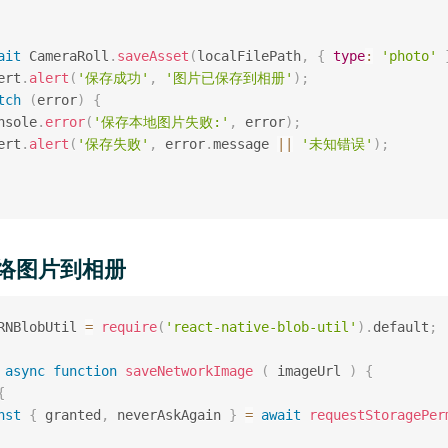
ait
 CameraRoll
.
saveAsset
(
localFilePath
,
{
type
:
'photo'
ert
.
alert
(
'保存成功'
,
'图片已保存到相册'
)
;
tch
(
error
)
{
nsole
.
error
(
'保存本地图片失败:'
,
 error
)
;
ert
.
alert
(
'保存失败'
,
 error
.
message 
||
'未知错误'
)
;
络图片到相册
RNBlobUtil 
=
require
(
'react-native-blob-util'
)
.
default
;
async
function
saveNetworkImage
(
imageUrl
)
{
{
nst
{
 granted
,
 neverAskAgain 
}
=
await
requestStoragePer