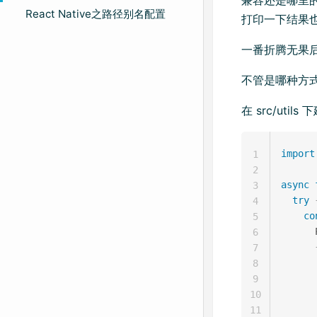
React Native之路径别名配置
打印一下结果也会报错，
一番折腾无果后，
不管是哪种方
在 src/utils
import
1
2
async
3
try
4
co
5
      
6
7
8
9
10
11