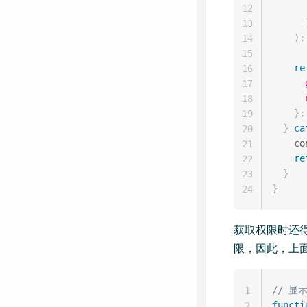
12
13
)
;
14
15
re
16
17
18
}
;
19
}
ca
20
    co
21
re
22
}
23
}
24
获取权限时还
限，因此，上
// 显
1
functi
2