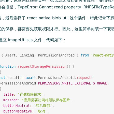
TypeError: Cannot read property 'RNFSFileTypeReg
最后选择了 react-native-blob-util 这个插件，特此记录
式的保存，都需要先获取权限才行。因此，这里简单封装一下获取
 下建立 imageUtils.js 文件，代码如下：
{
 Alert
,
 Linking
,
 PermissionsAndroid 
}
from
'react-nati
function
requestStoragePermission
(
)
{
{
nst
 result 
=
await
 PermissionsAndroid
.
request
(
PermissionsAndroid
.
PERMISSIONS
.
WRITE_EXTERNAL_STORAGE
,
{
title
:
'存储权限请求'
,
message
:
'应用需要访问相册以保存图片'
,
buttonNeutral
:
'稍后询问'
,
buttonNegative
:
'取消'
,