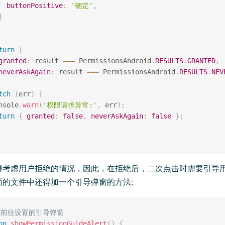
buttonPositive
:
'确定'
,
}
turn
{
granted
:
 result 
===
 PermissionsAndroid
.
RESULTS
.
GRANTED
,
neverAskAgain
:
 result 
===
 PermissionsAndroid
.
RESULTS
.
NEV
tch
(
err
)
{
nsole
.
warn
(
'权限请求异常:'
,
 err
)
;
turn
{
granted
:
false
,
neverAskAgain
:
false
}
;
得考虑用户拒绝的情况，因此，在拒绝后，二次点击时需要引导
面的文件中还得加一个引导弹窗的方法:
示前往设置的引导弹窗
on
showPermissionGuideAlert
(
)
{