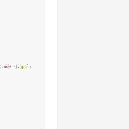
e
.
now
(
)
}
.jpg
`
;