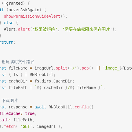
(
!
granted
)
{
if
(
neverAskAgain
)
{
showPermissionGuideAlert
(
)
;
}
else
{
  Alert
.
alert
(
'权限被拒绝'
,
'需要存储权限来保存图片'
)
;
}
return
;
/ 创建临时文件路径
nst
 fileName 
=
 imageUrl
.
split
(
'/'
)
.
pop
(
)
||
`
image_
${
Dat
nst
{
 fs 
}
=
 RNBlobUtil
;
nst
 cacheDir 
=
 fs
.
dirs
.
CacheDir
;
nst
 filePath 
=
`
${
 cacheDir 
}
/
${
 fileName 
}
`
;
/ 下载图片
nst
 response 
=
await
 RNBlobUtil
.
config
(
{
fileCache
:
true
,
path
:
 filePath
,
)
.
fetch
(
'GET'
,
 imageUrl 
)
;