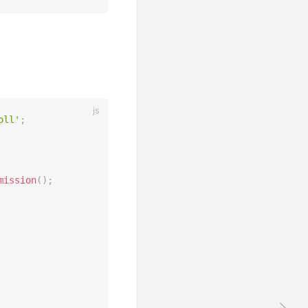
oll'
;
mission
(
)
;