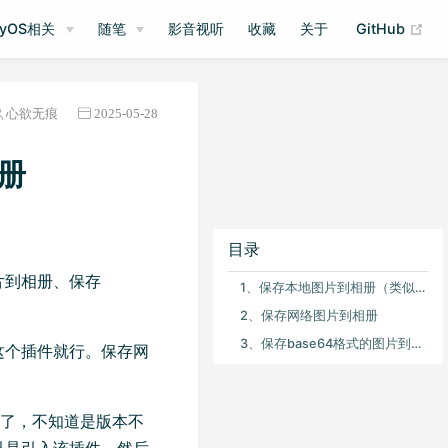
(op
nyOS相关
随笔
影音视听
收藏
关于
GitHub
心欲无痕
2025-05-28
相册
目录
片到相册、保存
1、保存本地图片到相册（类似：file://...）
2、保存网络图片到相册
3、保存base64格式的图片到相册
oll 这个插件就行。保存网
放弃了，不知道是版本不
只是引入该插件，然后