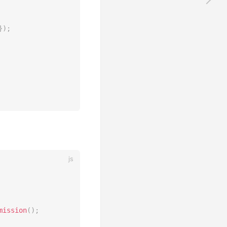
}
)
;
mission
(
)
;