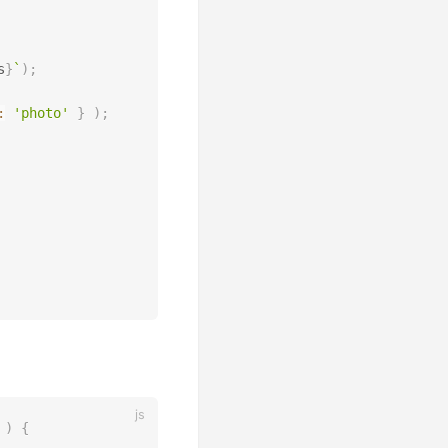
s
}
`
)
;
:
'photo'
}
)
;
)
{