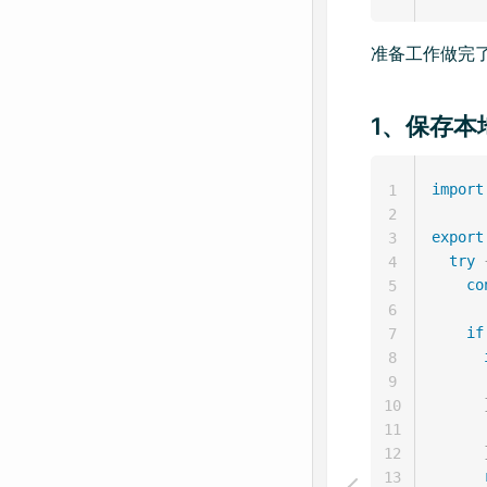
准备工作做完
1、保存本地
import
1
2
export
3
try
4
co
5
6
if
7
8
9
10
      
11
12
13