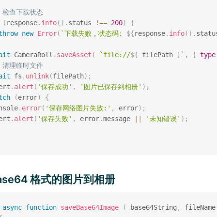
/ 检查下载状态
(
response
.
info
(
)
.
status 
!==
200
)
{
throw
new
Error
(
`
下载失败，状态码: 
${
response
.
info
(
)
.
statu
ait
 CameraRoll
.
saveAsset
(
`
file://
${
 filePath 
}
`
,
{
type
/ 清理临时文件
ait
 fs
.
unlink
(
filePath
)
;
ert
.
alert
(
'保存成功'
,
'图片已保存到相册'
)
;
tch
(
error
)
{
nsole
.
error
(
'保存网络图片失败:'
,
 error
)
;
ert
.
alert
(
'保存失败'
,
 error
.
message 
||
'未知错误'
)
;
ase64 格式的图片到相册
async
function
saveBase64Image
(
base64String
,
 fileName