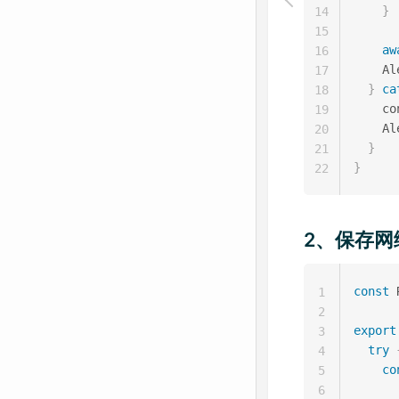
}
14
15
aw
16
    Al
17
}
ca
18
    co
19
    Al
20
}
21
}
22
2、保存网
const
 
1
2
export
3
try
4
co
5
6