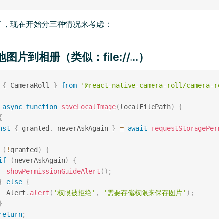
了，现在开始分三种情况来考虑：
图片到相册（类似：file://...）
{
 CameraRoll 
}
from
'@react-native-camera-roll/camera-r
async
function
saveLocalImage
(
localFilePath
)
{
{
nst
{
 granted
,
 neverAskAgain 
}
=
await
requestStoragePer
(
!
granted
)
{
if
(
neverAskAgain
)
{
showPermissionGuideAlert
(
)
;
}
else
{
  Alert
.
alert
(
'权限被拒绝'
,
'需要存储权限来保存图片'
)
;
}
return
;