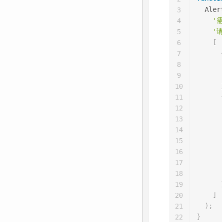
  Aler
3
'
4
'
5
[
6
7
8
9
10
11
12
13
14
      
15
      
16
17
18
19
]
20
)
;
21
}
22