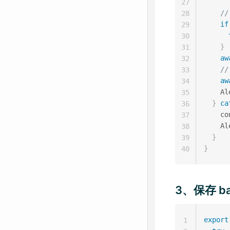
27
/
28
if
29
30
}
31
aw
32
/
33
aw
34
    Al
35
}
ca
36
    co
37
    Al
38
}
39
}
40
3、保存 b
export
1