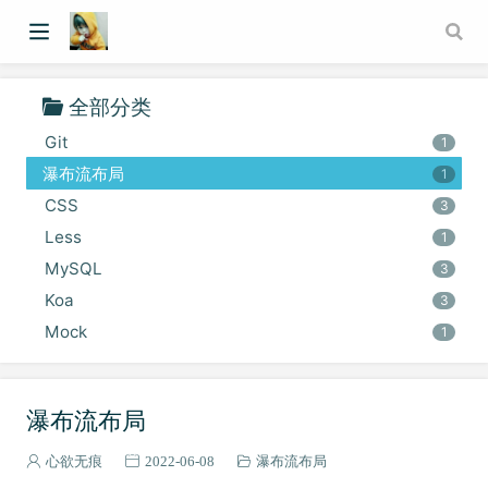
《Redis》
6
Express
4
HarmonyOS
5
全部分类
Egg
7
Git
1
瀑布流布局
1
CSS
3
Less
1
MySQL
3
Koa
3
Mock
1
瀑布流布局
心欲无痕
2022-06-08
瀑布流布局