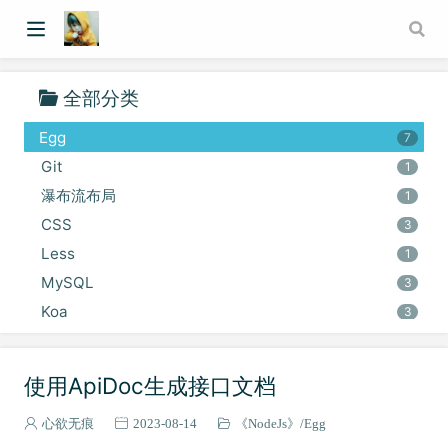
Vue2
9
《Redis》
6
Express
4
全部分类
HarmonyOS
5
Egg
7
Git
1
瀑布流布局
1
CSS
3
Less
1
MySQL
3
Koa
3
Mock
1
使用ApiDoc生成接口文档
心欲无痕
2023-08-14
《NodeJs》
Egg