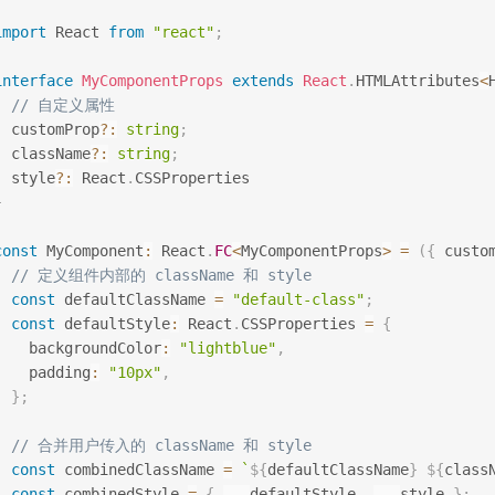
import
 React 
from
"react"
;
interface
MyComponentProps
extends
React
.
HTMLAttributes
<
// 自定义属性
  customProp
?
:
string
;
  className
?
:
string
;
  style
?
:
 React
.
}
const
 MyComponent
:
 React
.
FC
<
MyComponentProps
>
=
(
{
 custo
// 定义组件内部的 className 和 style
const
 defaultClassName 
=
"default-class"
;
const
 defaultStyle
:
 React
.
CSSProperties 
=
{
    backgroundColor
:
"lightblue"
,
    padding
:
"10px"
,
}
;
// 合并用户传入的 className 和 style
const
 combinedClassName 
=
`
${
defaultClassName
}
${
class
const
 combinedStyle 
=
{
...
defaultStyle
,
...
style 
}
;