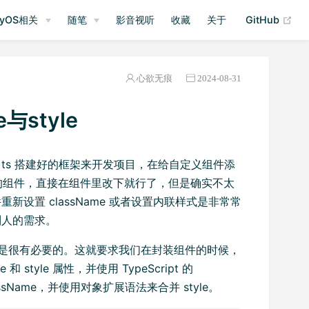
(op
nyOS相关
随笔
影音视听
收藏
关于
GitHub
心欲无痕
2024-08-31
与style
t+ts 搭建好的框架来开发项目，在给自定义组件添
自己封装的组件，直接在组件里改下就行了，但是确实不太
设置 className 或者设置内联样式是非常常
别人的需求。
yle 是很有必要的。这就要求我们在封装组件的时候，
tyle 属性，并使用 TypeScript 的
assName，并使用对象扩展语法来合并 style。