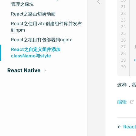
管理之踩坑
21
React之路由切换动画
22
23
React之使用vite创建组件库并发布
24
到npm
25
React之项目打包部署到nginx
26
27
React之自定义组件添加
28
className与style
29
30
React Native
这样，我
编辑
←
Rea