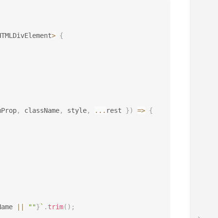
HTMLDivElement
>
{
mProp
,
 className
,
 style
,
...
rest 
}
)
=>
{
Name 
||
""
}
`
.
trim
(
)
;