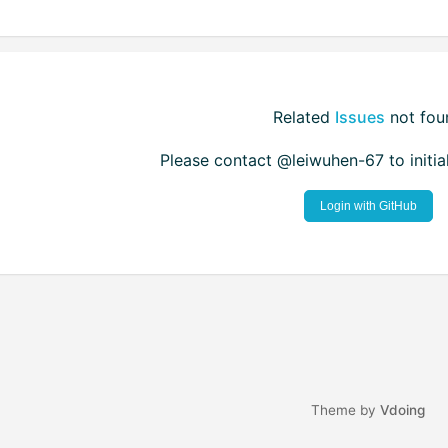
Related
Issues
not fou
Please contact @leiwuhen-67 to initi
Login with GitHub
Theme by
Vdoing