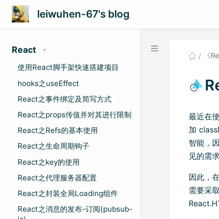
leiwuhen-67's blog
React
《R
使用React脚手架快速搭建项目
R
hooks之useEffect
React之事件绑定及简写方式
React之props传值并对其进行限制
最近在使
加 cl
React之Refs的基本使用
智能，因
React之生命周期钩子
见的需
React之key的使用
因此，在
React之代理服务器配置
需要采取合
React之封装全局Loading组件
React
React之消息的发布-订阅(pubsub-