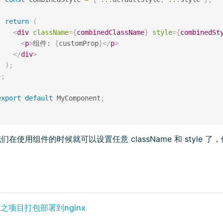
return
(
<
div
className
=
{
combinedClassName
}
style
=
{
combinedSt
<
p
>
组件: 
{
customProp
}
</
p
>
</
div
>
)
;
}
;
export
default
 MyComponent
;
们在使用组件的时候就可以设置任意 className 和 style
(opens new window)
ct之项目打包部署到nginx