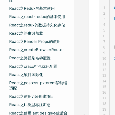
js)
1
React之Redux的基本使用
2
React之react-redux的基本使用
3
React之redux的数据持久化存储
4
5
React之路由懒加载
6
React之Render Props的使用
7
8
React之createBrowserRouter
9
React之路径别名@配置
10
11
React之craco打包优化配置
12
React之项目国际化
13
14
React之postcss-pxtorem移动端
15
适配
16
React之使用vite创建项目
17
18
React之ts类型标注汇总
19
React之使用 ant design搭建后台
20