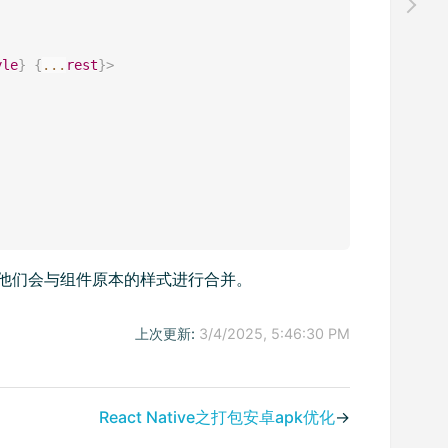
yle
}
{
...
rest
}
>
 了，他们会与组件原本的样式进行合并。
上次更新:
3/4/2025, 5:46:30 PM
React Native之打包安卓apk优化
→