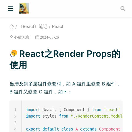
《React》笔记
React
心欲无痕
2024-03-26
React之Render Props的
使用
当涉及到多层组件嵌套时，如 A 组件里嵌套 B 组件，
B 组件又嵌套 C 组件，如下：
import
 React
,
{
 Component 
}
from
'react'
1
import
 styles 
from
"./RenderContent.module.cs
2
3
export
default
class
A
extends
Component
{
4