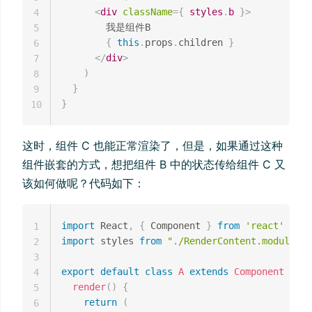
<
div
className
=
{
 styles
.
b 
}
>
4
        我是组件B

5
{
this
.
props
.
children 
}
6
</
div
>
7
)
8
}
9
}
10
这时，组件 C 也能正常渲染了，但是，如果通过这种
组件嵌套的方式，想把组件 B 中的状态传给组件 C 又
该如何做呢？代码如下：
import
 React
,
{
 Component 
}
from
'react'
1
import
 styles 
from
"./RenderContent.module.cs
2
3
export
default
class
A
extends
Component
{
4
render
(
)
{
5
return
(
6