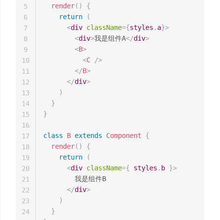
render
(
)
{
5
return
(
6
<
div
className
=
{
styles
.
a
}
>
7
<
div
>
我是组件A
</
div
>
8
<
B
>
9
<
C
/>
10
</
B
>
11
</
div
>
12
)
13
}
14
}
15
16
class
B
extends
Component
{
17
render
(
)
{
18
return
(
19
<
div
className
=
{
 styles
.
b 
}
>
20
        我是组件B

21
</
div
>
22
)
23
}
24