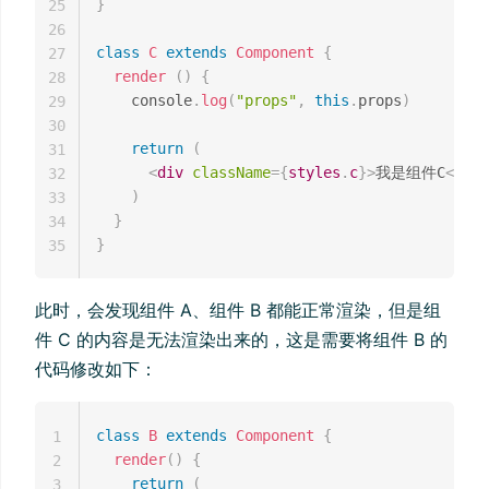
}
25
26
class
C
extends
Component
{
27
render
(
)
{
28
    console
.
log
(
"props"
,
this
.
props
)
29
30
return
(
31
<
div
className
=
{
styles
.
c
}
>
我是组件C
</
div
32
)
33
}
34
}
35
此时，会发现组件 A、组件 B 都能正常渲染，但是组
件 C 的内容是无法渲染出来的，这是需要将组件 B 的
代码修改如下：
class
B
extends
Component
{
1
render
(
)
{
2
return
(
3