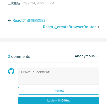
上次更新:
7/1/2024, 4:56:33 PM
←
React之路由懒加载
React之createBrowserRouter
→
0
comments
Anonymous
Preview
Login with GitHub