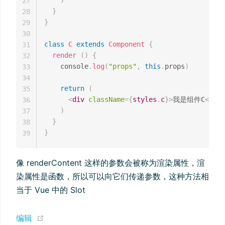
27
}
28
}
29
30
class
C
extends
Component
{
31
render
(
)
{
32
    console
.
log
(
"props"
,
this
.
props
)
33
34
return
(
35
<
div
className
=
{
styles
.
c
}
>
我是组件C
</
div
36
)
37
}
38
}
39
像 renderContent 这样的参数会被称为渲染属性，渲
染属性是函数，所以可以向它们传递参数，这种方法相
当于 Vue 中的 Slot
(opens new window)
编辑