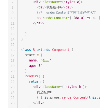
<
div
className
=
{
styles
.
a
}
>
7
<
div
>
我是组件A
</
div
>
8
{
/* renderContent字段可取任何名字，必须
9
<
B
renderContent
=
{
(
data
)
=>
<
C
{
...
d
10
</
div
>
11
)
12
}
13
}
14
15
class
B
extends
Component
{
16
  state 
=
{
17
name
:
"张三"
,
18
age
:
34
19
}
20
render
(
)
{
21
return
(
22
<
div
className
=
{
 styles
.
b 
}
>
23
        我是组件B

24
{
this
.
props
.
renderContent
(
this
.
state
25
</
div
>
26
)