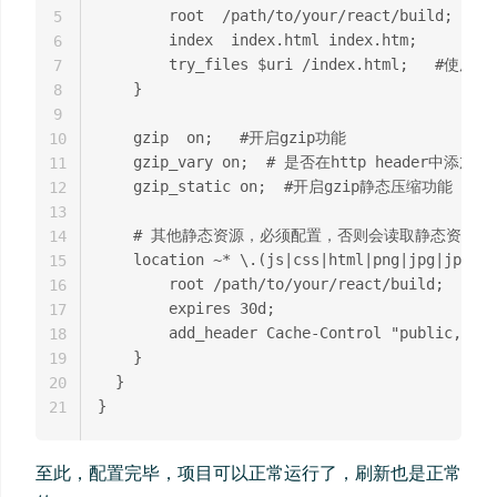
        root  /path/to/your/react/build;
5
        index  index.html index.htm;

6
        try_files $uri /index.html;  
7
    }

8
9
    gzip  on;   #开启gzip功能

10
    gzip_vary on;  # 是否在http header中添
11
    gzip_static on;  #开启gzip静态压缩功能

12
13
    # 其他静态资源，必须配置，否则会读取静态资源失败
14
    location ~* \.(js|css|html|png|jpg|jpeg|g
15
        root /path/to/your/react/build;

16
        expires 30d;

17
        add_header Cache-Control "public, mus
18
    }

19
  }

20
21
至此，配置完毕，项目可以正常运行了，刷新也是正常