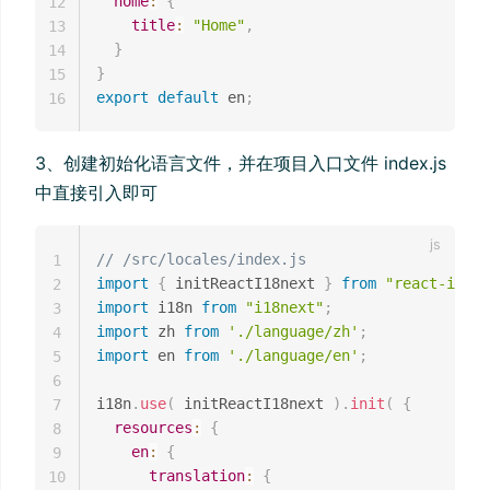
home
:
{
12
title
:
"Home"
,
13
}
14
}
15
export
default
 en
;
16
3、创建初始化语言文件，并在项目入口文件 index.js
中直接引入即可
// /src/locales/index.js
1
import
{
 initReactI18next 
}
from
"react-i18ne
2
import
 i18n 
from
"i18next"
;
3
import
 zh 
from
'./language/zh'
;
4
import
 en 
from
'./language/en'
;
5
6
i18n
.
use
(
 initReactI18next 
)
.
init
(
{
7
resources
:
{
8
en
:
{
9
translation
:
{
10