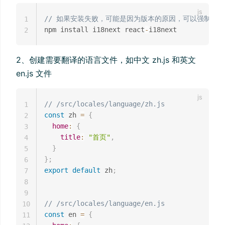
// 如果安装失败，可能是因为版本的原因，可以强制安装（
1
npm install i18next react
-
2
2、创建需要翻译的语言文件，如中文 zh.js 和英文
en.js 文件
// /src/locales/language/zh.js
1
const
 zh 
=
{
2
home
:
{
3
title
:
"首页"
,
4
}
5
}
;
6
export
default
 zh
;
7
8
9
// /src/locales/language/en.js
10
const
 en 
=
{
11