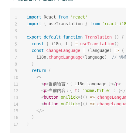
import
 React 
from
'react'
1
import
{
 useTranslation 
}
from
'react-i18next
2
3
export
default
function
Translation
(
)
{
4
const
{
 i18n
,
 t 
}
=
useTranslation
(
)
5
const
changeLanguage
=
(
language
)
=>
{
6
    i18n
.
changeLanguage
(
language
)
// 切换语言
7
}
8
return
(
9
<
>
10
<
p
>
当前语言：
{
 i18n
.
language 
}
</
p
>
11
<
p
>
当前内容：
{
t
(
'home.title'
)
}
</
p
>
12
<
button
onClick
=
{
(
)
=>
changeLanguage
(
'
13
<
button
onClick
=
{
(
)
=>
changeLanguage
(
'
14
</
>
15
)
16
}
17