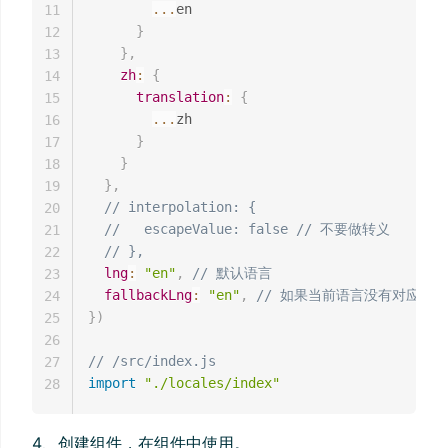
...
en

11
}
12
}
,
13
zh
:
{
14
translation
:
{
15
...
zh

16
}
17
}
18
}
,
19
// interpolation: {  
20
//   escapeValue: false // 不要做转义
21
// },
22
lng
:
"en"
,
// 默认语言
23
fallbackLng
:
"en"
,
// 如果当前语言没有对应的
24
}
)
25
26
// /src/index.js
27
import
"./locales/index"
28
4、创建组件，在组件中使用。